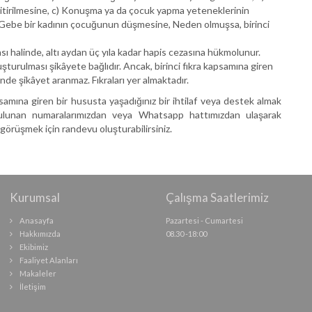
 yitirilmesine, c) Konuşma ya da çocuk yapma yeteneklerinin
) Gebe bir kadının çocuğunun düşmesine, Neden olmuşsa, birinci
ası halinde, altı aydan üç yıla kadar hapis cezasına hükmolunur.
turulması şikâyete bağlıdır. Ancak, birinci fıkra kapsamına giren
linde şikâyet aranmaz. Fıkraları yer almaktadır.
samına giren bir hususta yaşadığınız bir ihtilaf veya destek almak
 bulunan numaralarımızdan veya Whatsapp hattımızdan ulaşarak
 görüşmek için randevu oluşturabilirsiniz.
Kurumsal
Çalışma Saatlerimiz
Anasayfa
Pazartesi - Cumartesi
Hakkımızda
08.30 -18:00
Ekibimiz
Faaliyet Alanları
Makaleler
İletişim