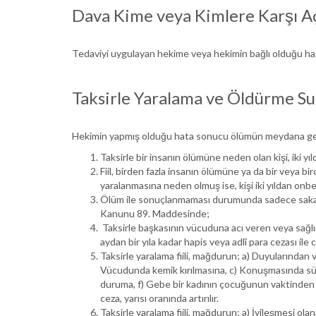
Dava Kime veya Kimlere Karşı Açı
Tedaviyi uygulayan hekime veya hekimin bağlı olduğu hast
Taksirle Yaralama ve Öldürme Su
Hekimin yapmış olduğu hata sonucu ölümün meydana g
Taksirle bir insanın ölümüne neden olan kişi, iki yılda
Fiil, birden fazla insanın ölümüne ya da bir veya bird
yaralanmasına neden olmuş ise, kişi iki yıldan onbeş 
Ölüm ile sonuçlanmaması durumunda sadece sakatl
Kanunu 89. Maddesinde;
Taksirle başkasının vücuduna acı veren veya sağlı
aydan bir yıla kadar hapis veya adlî para cezası ile c
Taksirle yaralama fiili, mağdurun; a) Duyularından v
Vücudunda kemik kırılmasına, c) Konuşmasında süre
duruma, f) Gebe bir kadının çocuğunun vaktinden 
ceza, yarısı oranında artırılır.
Taksirle yaralama fiili, mağdurun; a) İyileşmesi ol