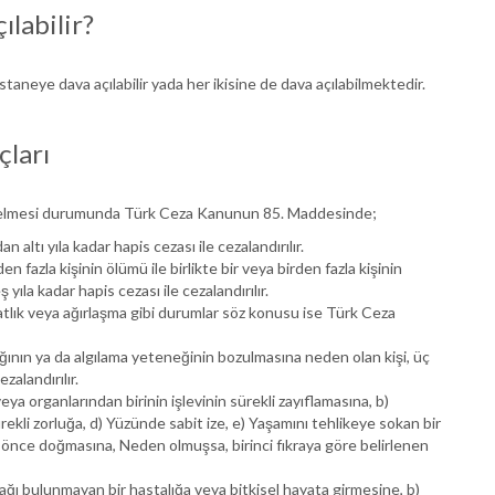
labilir?
aneye dava açılabilir yada her ikisine de dava açılabilmektedir.
çları
elmesi durumunda Türk Ceza Kanunun 85. Maddesinde;
n altı yıla kadar hapis cezası ile cezalandırılır.
en fazla kişinin ölümü ile birlikte bir veya birden fazla kişinin
yıla kadar hapis cezası ile cezalandırılır.
ık veya ağırlaşma gibi durumlar söz konusu ise Türk Ceza
ğının ya da algılama yeteneğinin bozulmasına neden olan kişi, üç
ezalandırılır.
eya organlarından birinin işlevinin sürekli zayıflamasına, b)
kli zorluğa, d) Yüzünde sabit ize, e) Yaşamını tehlikeye sokan bir
önce doğmasına, Neden olmuşsa, birinci fıkraya göre belirlenen
anağı bulunmayan bir hastalığa veya bitkisel hayata girmesine, b)