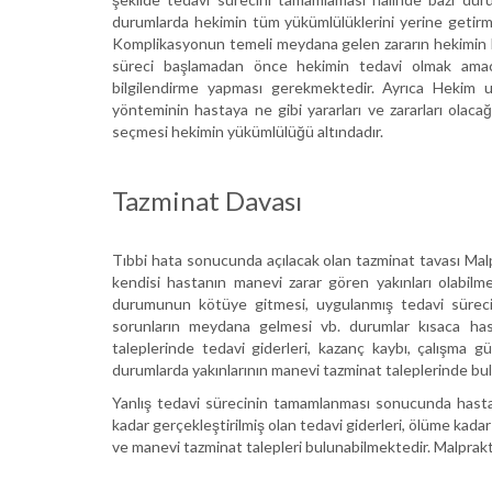
durumlarda hekimin tüm yükümlülüklerini yerine getir
Komplikasyonun temeli meydana gelen zararın hekimin h
süreci başlamadan önce hekimin tedavi olmak amacı
bilgilendirme yapması gerekmektedir. Ayrıca Hekim 
yönteminin hastaya ne gibi yararları ve zararları olaca
seçmesi hekimin yükümlülüğü altındadır.
Tazminat Davası
Tıbbi hata sonucunda açılacak olan tazminat tavası Malp
kendisi hastanın manevi zarar gören yakınları olabil
durumunun kötüye gitmesi, uygulanmış tedavi sürecinde
sorunların meydana gelmesi vb. durumlar kısaca has
taleplerinde tedavi giderleri, kazanç kaybı, çalışma
durumlarda yakınlarının manevi tazminat taleplerinde bulu
Yanlış tedavi sürecinin tamamlanması sonucunda hasta
kadar gerçekleştirilmiş olan tedavi giderleri, ölüme kad
ve manevi tazminat talepleri bulunabilmektedir. Malprakti