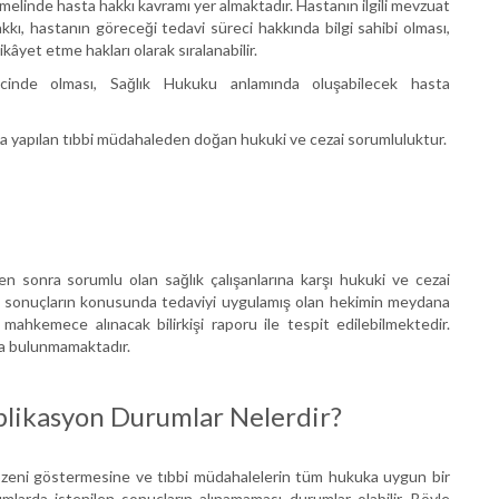
emelinde hasta hakkı kavramı yer almaktadır. Hastanın ilgili mevzuat
kı, hastanın göreceği tedavi süreci hakkında bilgi sahibi olması,
kâyet etme hakları olarak sıralanabilir.
incinde olması, Sağlık Hukuku anlamında oluşabilecek hasta
aya yapılan tıbbi müdahaleden doğan hukuki ve cezai sorumluluktur.
en sonra sorumlu olan sağlık çalışanlarına karşı hukuki ve cezai
uki sonuçların konusunda tedaviyi uygulamış olan hekimin meydana
hkemece alınacak bilirkişi raporu ile tespit edilebilmektedir.
asa bulunmamaktadır.
likasyon Durumlar Nelerdir?
özeni göstermesine ve tıbbi müdahalelerin tüm hukuka uygun bir
mlarda istenilen sonuçların alınamaması durumlar olabilir. Böyle