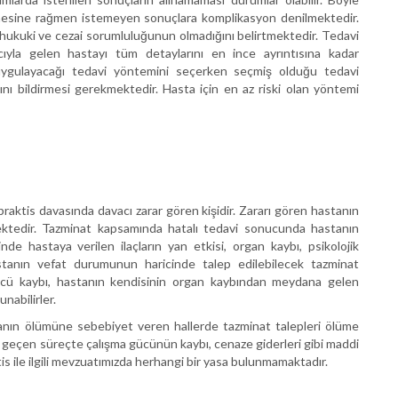
mesine rağmen istemeyen sonuçlara komplikasyon denilmektedir.
ukuki ve cezai sorumluluğunun olmadığını belirtmektedir. Tedavi
yla gelen hastayı tüm detaylarını en ince ayrıntısına kadar
uygulayacağı tedavi yöntemini seçerken seçmiş olduğu tedavi
ğını bildirmesi gerekmektedir. Hasta için en az riski olan yöntemi
raktis davasında davacı zarar gören kişidir. Zararı gören hastanın
mektedir. Tazminat kapsamında hatalı tedavi sonucunda hastanın
 hastaya verilen ilaçların yan etkisi, organ kaybı, psikolojik
tanın vefat durumunun haricinde talep edilebilecek tazminat
 gücü kaybı, hastanın kendisinin organ kaybından meydana gelen
nabilirler.
nın ölümüne sebebiyet veren hallerde tazminat talepleri ölüme
ar geçen süreçte çalışma gücünün kaybı, cenaze giderleri gibi maddi
s ile ilgili mevzuatımızda herhangi bir yasa bulunmamaktadır.