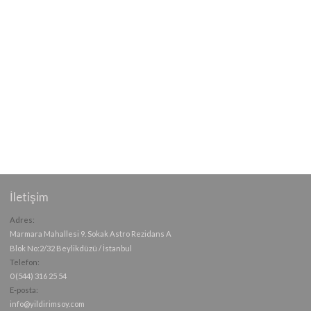
İletişim
Adres:
Marmara Mahallesi 9. Sokak Astro Rezidans A
Blok No:2/32 Beylikdüzü / İstanbul
Telefon:
0 (544) 316 25 54
E-posta:
info@yildirimsoy.com