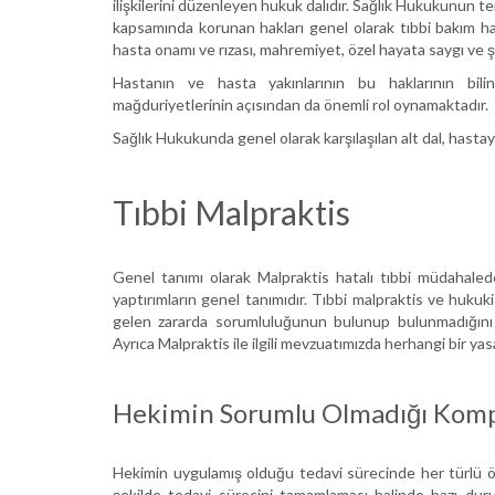
ilişkilerini düzenleyen hukuk dalıdır. Sağlık Hukukunun t
kapsamında korunan hakları genel olarak tıbbi bakım hak
hasta onamı ve rızası, mahremiyet, özel hayata saygı ve şi
Hastanın ve hasta yakınlarının bu haklarının bil
mağduriyetlerinin açısından da önemli rol oynamaktadır.
Sağlık Hukukunda genel olarak karşılaşılan alt dal, hast
Tıbbi Malpraktis
Genel tanımı olarak Malpraktis hatalı tıbbi müdahaled
yaptırımların genel tanımıdır. Tıbbi malpraktis ve huk
gelen zararda sorumluluğunun bulunup bulunmadığını ma
Ayrıca Malpraktis ile ilgili mevzuatımızda herhangi bir y
Hekimin Sorumlu Olmadığı Komp
Hekimin uygulamış olduğu tedavi sürecinde her türlü 
şekilde tedavi sürecini tamamlaması halinde bazı duru