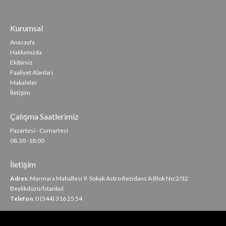
Kurumsal
Anasayfa
Hakkımızda
Ekibimiz
Faaliyet Alanları
Makaleler
İletişim
Çalışma Saatlerimiz
Pazartesi - Cumartesi
08.30 -18:00
İletişim
Adres
: Marmara Mahallesi 9. Sokak Astro Rezidans A Blok No:2/32
Beylikdüzü/İstanbul
Telefon
: 0 (544) 316 25 54