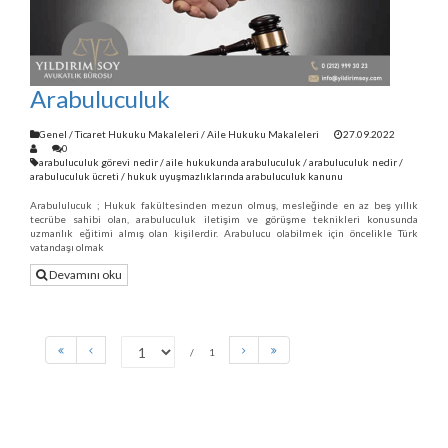
Arabuluculuk
Genel
/
Ticaret Hukuku Makaleleri
/
Aile Hukuku Makaleleri
27.09.2022
0
arabuluculuk görevi nedir
/
aile hukukunda arabuluculuk
/
arabuluculuk nedir
/
arabuluculuk ücreti
/
hukuk uyuşmazlıklarında arabuluculuk kanunu
Arabululucuk ; Hukuk fakültesinden mezun olmuş, mesleğinde en az beş yıllık
tecrübe sahibi olan, arabuluculuk iletişim ve görüşme teknikleri konusunda
uzmanlık eğitimi almış olan kişilerdir. Arabulucu olabilmek için öncelikle Türk
vatandaşı olmak
Devamını oku
1