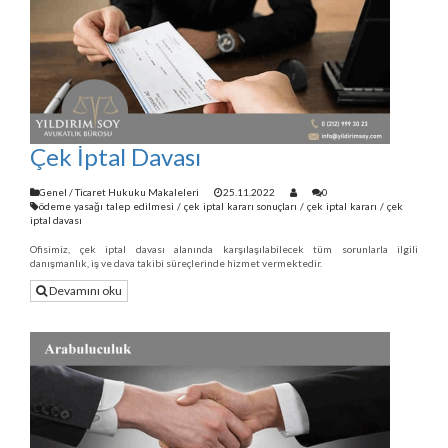
Çek İptal Davası
Genel
/
Ticaret Hukuku Makaleleri
25.11.2022
0
ödeme yasağı talep edilmesi
/
çek iptal kararı sonuçları
/
çek iptal kararı
/
çek
iptal davası
Ofisimiz, çek iptal davası alanında karşılaşılabilecek tüm sorunlarla ilgili
danışmanlık, iş ve dava takibi süreçlerinde hizmet vermektedir.
Devamını oku