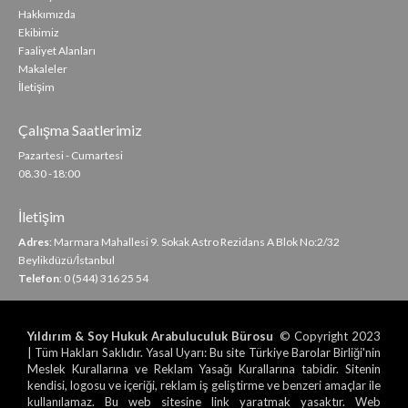
Hakkımızda
Ekibimiz
Faaliyet Alanları
Makaleler
İletişim
Çalışma Saatlerimiz
Pazartesi - Cumartesi
08.30 -18:00
İletişim
Adres
: Marmara Mahallesi 9. Sokak Astro Rezidans A Blok No:2/32
Beylikdüzü/İstanbul
Telefon
: 0 (544) 316 25 54
Yıldırım & Soy Hukuk Arabuluculuk Bürosu
© Copyright 2023
| Tüm Hakları Saklıdır. Yasal Uyarı: Bu site Türkiye Barolar Birliği'nin
Meslek Kurallarına ve Reklam Yasağı Kurallarına tabidir. Sitenin
kendisi, logosu ve içeriği, reklam iş geliştirme ve benzeri amaçlar ile
kullanılamaz. Bu web sitesine link yaratmak yasaktır. Web