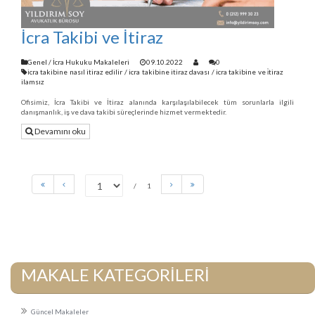
İcra Takibi ve İtiraz
Genel
/
İcra Hukuku Makaleleri
09.10.2022
0
icra takibine nasıl itiraz edilir
/
icra takibine itiraz davası
/
icra takibine ve i̇tiraz
ilamsız
Ofisimiz, İcra Takibi ve İtiraz alanında karşılaşılabilecek tüm sorunlarla ilgili
danışmanlık, iş ve dava takibi süreçlerinde hizmet vermektedir.
Devamını oku
1
MAKALE KATEGORİLERİ
Güncel Makaleler