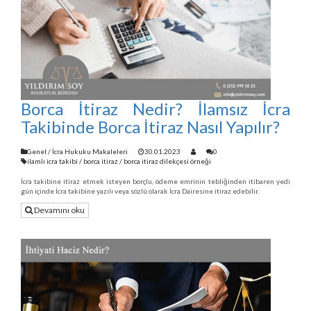
Borca İtiraz Nedir? İlamsız İcra
Takibinde Borca İtiraz Nasıl Yapılır?
Genel
/
İcra Hukuku Makaleleri
30.01.2023
0
ilamlı icra takibi
/
borca itiraz
/
borca itiraz dilekçesi örneği
İcra takibine itiraz etmek isteyen borçlu, ödeme emrinin tebliğinden itibaren yedi
gün içinde İcra takibine yazılı veya sözlü olarak İcra Dairesine itiraz edebilir.
Devamını oku