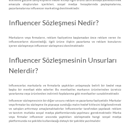
etkileme gücüne sahip kişilerin hedef kitleyi ilgili ürünü satın almaya yönlendirmek
amacıyla oluşturulan içerikleri, sosyal medya hesaplarında paylaşmalarına,
pazarlamalarına influencer marketing denilmektedir.
Influencer Sözleşmesi Nedir?
Markaların veya firmaların, reklam faaliyetine başlamadan önce reklam veren ile
influencerların düzenlediği, ilgili ürüne ilişkin pazarlama ve reklam konularını
içeren sözleşmeye influencer sözleşmesi denilmektedir.
Influencer Sözleşmesinin Unsurları
Nelerdir?
Influencerlar, markalarla ve firmalarla yaptıkları anlaşmayla belirli bir bedel veya
başka bir menfaat elde ederler. Bu menfaatler, markanın ürünlerinden ücretsiz
yararlanma veya ürünlerden indirimli faydalanma gibi menfaatler sunabilmektedir.
Influencer sözleşmesinin bir diğer unsuru reklam ve pazarlama faaliyetidir. Markalar
veya firmalar bu sözleşme ile piyasaya sunduğu malın hedef kitlesini bilgilendirmek
ve satışları arttırmayı amaçlamaktadırlar. Influencerlar tarafından yapılacak reklam
ve tanıtım mutlaka sosyal medya platformlarında yapılması gerekmektedir. Marka
veya firmalar influencer arasında yaptıkları sözleşmede hangi sosyal medya
platformunda ne şekilde kullanılacağı detaylı bir şekilde yazılmalıdır.