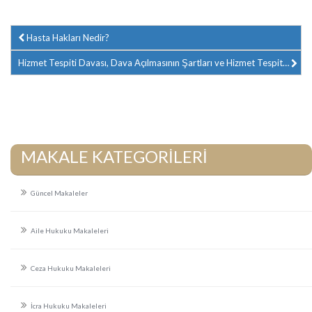
Hasta Hakları Nedir?
Hizmet Tespiti Davası, Dava Açılmasının Şartları ve Hizmet Tespitinin EYT'Ye Etkisi Nedir ?
MAKALE KATEGORİLERİ
Güncel Makaleler
Aile Hukuku Makaleleri
Ceza Hukuku Makaleleri
İcra Hukuku Makaleleri