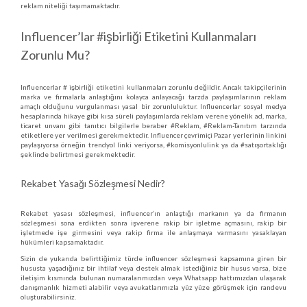
reklam niteliği taşımamaktadır.
Influencer’lar #işbirliği Etiketini Kullanmaları
Zorunlu Mu?
Influencerlar # işbirliği etiketini kullanmaları zorunlu değildir. Ancak takipçilerinin
marka ve firmalarla anlaştığını kolayca anlayacağı tarzda paylaşımlarının reklam
amaçlı olduğunu vurgulanması yasal bir zorunluluktur. Influencerlar sosyal medya
hesaplarında hikaye gibi kısa süreli paylaşımlarda reklam verene yönelik ad, marka,
ticaret unvanı gibi tanıtıcı bilgilerle beraber #Reklam, #Reklam-Tanıtım tarzında
etiketlere yer verilmesi gerekmektedir. Influencer çevrimiçi Pazar yerlerinin linkini
paylaşıyorsa örneğin trendyol linki veriyorsa, #komisyonlulink ya da #satışortaklığı
şeklinde belirtmesi gerekmektedir.
Rekabet Yasağı Sözleşmesi Nedir?
Rekabet yasası sözleşmesi, influencer’ın anlaştığı markanın ya da firmanın
sözleşmesi sona erdikten sonra işverene rakip bir işletme açmasını, rakip bir
işletmede işe girmesini veya rakip firma ile anlaşmaya varmasını yasaklayan
hükümleri kapsamaktadır.
Sizin de yukarıda belirttiğimiz türde influencer sözleşmesi kapsamına giren bir
hususta yaşadığınız bir ihtilaf veya destek almak istediğiniz bir husus varsa, bize
iletişim kısmında bulunan numaralarımızdan veya Whatsapp hattımızdan ulaşarak
danışmanlık hizmeti alabilir veya avukatlarımızla yüz yüze görüşmek için randevu
oluşturabilirsiniz.