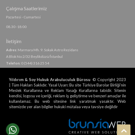
Çalışma Saatlerimiz
Pazartesi - Cumartesi
08.30 -18:00
İletişim
Adres
: Marmara Mh. 9. Sokak Astro Rezidans
A Blok No:2/32 Beylikdüzü/İstanbul
Telefon
: 0 (544) 316 25 54
Yıldırım & Soy Hukuk Arabuluculuk Bürosu
© Copyright 2023
| Tüm Hakları Saklıdır. Yasal Uyarı: Bu site Türkiye Barolar Birliği'nin
Meslek Kurallarına ve Reklam Yasağı Kurallarına tabidir. Sitenin
kendisi, logosu ve içeriği, reklam iş geliştirme ve benzeri amaçlar ile
kullanılamaz. Bu web sitesine link yaratmak yasaktır. Web
sitemizde yer alan bilgiler hukuki mütalaa veya tavsiye değildir