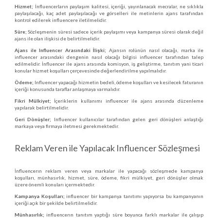
Hizmet;
İnfluencerların paylaşım kalitesi, içeriği, yayınlanacak mecralar, ne sıklıkla
paylaşılacağı, kaç adet paylaşılacağı ve görselleri ile metinlerin ajans tarafından
kontrol edilerek influencere iletilmelidir.
Süre;
Sözleşmenin süresi sadece içerik paylaşımı veya kampanya süresi olarak değil
ajans ile olan ilişkisi de belirtilmelidir.
Ajans ile Influencer Arasındaki İlişki;
Ajansın rolünün nasıl olacağı, marka ile
influencer arasındaki dengenin nasıl olacağı bilgisi influencer tarafından talep
edilmelidir. İnfluencer ile ajans arasında komisyon, iş geliştirme, tanıtım yani ticari
konular hizmet koşulları çerçevesinde değerlendirilme yapılmalıdır.
Ödeme;
Influencer yapacağı hizmetin bedeli, ödeme koşulları ve kesilecek faturanın
içeriği konusunda taraflar anlaşmaya varmalıdır.
Fikri Mülkiyet;
İçeriklerin kullanımı influencer ile ajans arasında düzenleme
yapılarak belirtilmelidir.
Geri Dönüşler;
Influencer kullanıcılar tarafından gelen geri dönüşleri anlaştığı
markaya veya firmaya iletmesi gerekmektedir.
Reklam Veren ile Yapılacak Influencer Sözleşmesi
İnfluencerın reklam veren veya markalar ile yapacağı sözleşmede kampanya
koşulları, münhasırlık, hizmet, süre, ödeme, fikri mülkiyet, geri dönüşler olmak
üzere önemli konuları içermektedir.
Kampanya Koşulları;
influencer bir kampanya tanıtımı yapıyorsa bu kampanyanın
içeriği açık bir şekilde belirtilmelidir.
Münhasırlık;
influencerın tanıtım yaptığı süre boyunca farklı markalar ile çalışıp