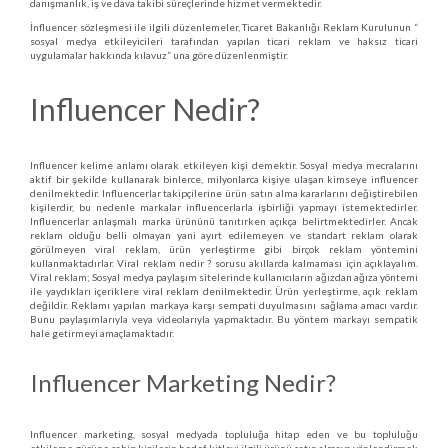
danışmanlık, iş ve dava takibi süreçlerinde hizmet vermektedir.
İnfluencer sözleşmesi ile ilgili düzenlemeler, Ticaret Bakanlığı Reklam Kurulunun “
sosyal medya etkileyicileri tarafından yapılan ticari reklam ve haksız ticari
uygulamalar hakkında kılavuz” una göre düzenlenmiştir.
Influencer Nedir?
Influencer kelime anlamı olarak etkileyen kişi demektir. Sosyal medya mecralarını
aktif bir şekilde kullanarak binlerce, milyonlarca kişiye ulaşan kimseye influencer
denilmektedir. Influencerlar takipçilerine ürün satın alma kararlarını değiştirebilen
kişilerdir, bu nedenle markalar influencerlarla işbirliği yapmayı istemektedirler.
Influencerlar anlaşmalı marka ürününü tanıtırken açıkça belirtmektedirler. Ancak
reklam olduğu belli olmayan yani ayırt edilemeyen ve standart reklam olarak
görülmeyen viral reklam, ürün yerleştirme gibi birçok reklam yöntemini
kullanmaktadırlar. Viral reklam nedir ? sorusu akıllarda kalmaması için açıklayalım.
Viral reklam; Sosyal medya paylaşım sitelerinde kullanıcıların ağızdan ağıza yöntemi
ile yaydıkları içeriklere viral reklam denilmektedir. Ürün yerleştirme, açık reklam
değildir. Reklamı yapılan markaya karşı sempati duyulmasını sağlama amacı vardır.
Bunu paylaşımlarıyla veya videolarıyla yapmaktadır. Bu yöntem markayı sempatik
hale getirmeyi amaçlamaktadır.
Influencer Marketing Nedir?
Influencer marketing, sosyal medyada topluluğa hitap eden ve bu topluluğu