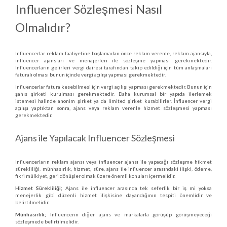
Influencer Sözleşmesi Nasıl
Olmalıdır?
Influencerlar reklam faaliyetine başlamadan önce reklam verenle, reklam ajansıyla,
influencer ajansları ve menajerleri ile sözleşme yapması gerekmektedir.
Influencerların gelirleri vergi dairesi tarafından takip edildiği için tüm anlaşmaları
faturalı olması bunun içinde vergi açılışı yapması gerekmektedir.
Influencerlar fatura kesebilmesi için vergi açılışı yapması gerekmektedir. Bunun için
şahıs şirketi kurulması gerekmektedir. Daha kurumsal bir yapıda ilerlemek
istemesi halinde anonim şirket ya da limited şirket kurabilirler. İnfluencer vergi
açılışı yaptıktan sonra, ajans veya reklam verenle hizmet sözleşmesi yapması
gerekmektedir.
Ajans ile Yapılacak Influencer Sözleşmesi
Influencerların reklam ajansı veya influencer ajansı ile yapacağı sözleşme hikmet
sürekliliği, münhasırlık, hizmet, süre, ajans ile influencer arasındaki ilişki, ödeme,
fikri mülkiyet, geri dönüşler olmak üzere önemli konuları içermelidir.
Hizmet Sürekliliği;
Ajans ile influencer arasında tek seferlik bir iş mi yoksa
menejerlik gibi düzenli hizmet ilişkisine dayandığının tespiti önemlidir ve
belirtilmelidir.
Münhasırlık;
İnfluencerın diğer ajans ve markalarla görüşüp görüşmeyeceği
sözleşmede belirtilmelidir.