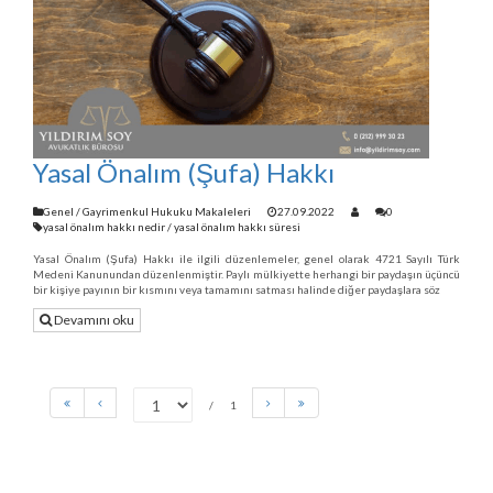
Yasal Önalım (Şufa) Hakkı
Genel
/
Gayrimenkul Hukuku Makaleleri
27.09.2022
0
yasal önalım hakkı nedir
/
yasal önalım hakkı süresi
Yasal Önalım (Şufa) Hakkı ile ilgili düzenlemeler, genel olarak 4721 Sayılı Türk
Medeni Kanunundan düzenlenmiştir. Paylı mülkiyette herhangi bir paydaşın üçüncü
bir kişiye payının bir kısmını veya tamamını satması halinde diğer paydaşlara söz
Devamını oku
1