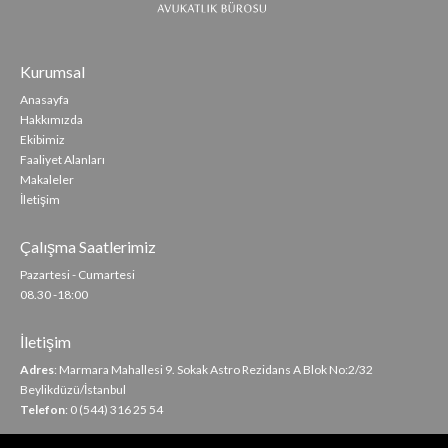
Kurumsal
Anasayfa
Hakkımızda
Ekibimiz
Faaliyet Alanları
Makaleler
İletişim
Çalışma Saatlerimiz
Pazartesi - Cumartesi
08.30 -18:00
İletişim
Adres
: Marmara Mahallesi 9. Sokak Astro Rezidans A Blok No:2/32
Beylikdüzü/İstanbul
Telefon
: 0 (544) 316 25 54