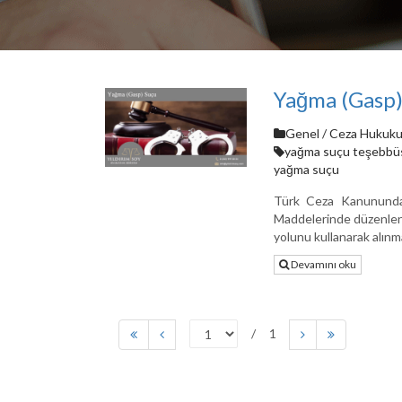
Yağma (Gasp)
Genel
/
Ceza Hukuku 
yağma suçu teşebbü
yağma suçu
Türk Ceza Kanununda
Maddelerinde düzenlenmi
yolunu kullanarak alınm
Devamını oku
1