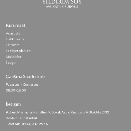
Kurumsal
Anasayfa
Hakkımızda
Ekibimiz
Faaliyet Alanları
Makaleler
İletişim
Çalışma Saatlerimiz
Pazartesi - Cumartesi
08.30 -18:00
İletişim
Adres
: Marmara Mahallesi 9. Sokak Astro Rezidans A Blok No:2/32
Beylikdüzü/İstanbul
Telefon
: 0 (544) 316 25 54