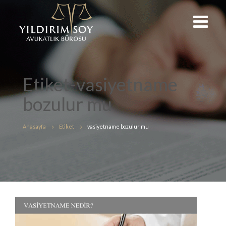
Etiket-vasiyetname
bozulur mu
Anasayfa
Etiket
vasiyetname bozulur mu