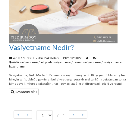
Vasiyetname Nedir?
Genel
/
Miras Hukuku Makaleleri
21.12.2022
0
sözlü vasiyetname
/
el yazılı vasiyetname
/
resmi vasiyetname
/
vasiyetname
bozulur mu
Vasiyetname, Türk Medeni Kanununda reşit olmuş yani 18 yaşını doldurmuş her
bireyin sahip olduğu gayrimenkul, ziynet eşya, para vb. mal varlığını vefatından sonra
kime veya kimlere bırakacağını, nasıl paylaşılacağını bildiren yazılı, sözlü ve resmi
Devamını oku
1