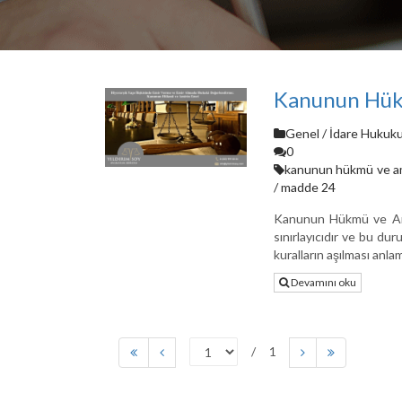
Kanunun Hük
Genel
/
İdare Hukuku
0
kanunun hükmü ve am
/
madde 24
Kanunun Hükmü ve Ami
sınırlayıcıdır ve bu du
kuralların aşılması anl
Devamını oku
1