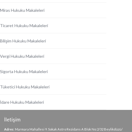
Miras Hukuku Makaleleri
Ticaret Hukuku Makaleleri
Bilişim Hukuku Makaleleri
Vergi Hukuku Makaleleri
Sigorta Hukuku Makaleleri
Tüketici Hukuku Makaleleri
İdare Hukuku Makaleleri
İletişim
Adres
: Marmara Mahallesi 9. Sokak Astro Rezidans A Blok No:2/32 Beylikdüzü/