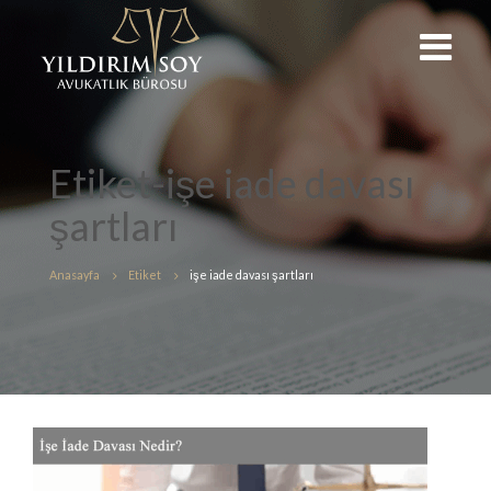
Etiket-işe iade davası
şartları
Anasayfa
Etiket
işe iade davası şartları