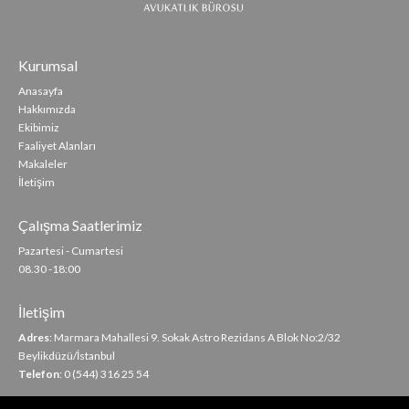
Kurumsal
Anasayfa
Hakkımızda
Ekibimiz
Faaliyet Alanları
Makaleler
İletişim
Çalışma Saatlerimiz
Pazartesi - Cumartesi
08.30 -18:00
İletişim
Adres
: Marmara Mahallesi 9. Sokak Astro Rezidans A Blok No:2/32
Beylikdüzü/İstanbul
Telefon
: 0 (544) 316 25 54