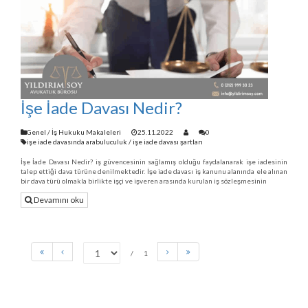
İşe İade Davası Nedir?
Genel
/
İş Hukuku Makaleleri
25.11.2022
0
işe iade davasında arabuluculuk
/
işe iade davası şartları
İşe İade Davası Nedir? iş güvencesinin sağlamış olduğu faydalanarak işe iadesinin
talep ettiği dava türüne denilmektedir. İşe iade davası iş kanunu alanında ele alınan
bir dava türü olmakla birlikte işçi ve işveren arasında kurulan iş sözleşmesinin
Devamını oku
1