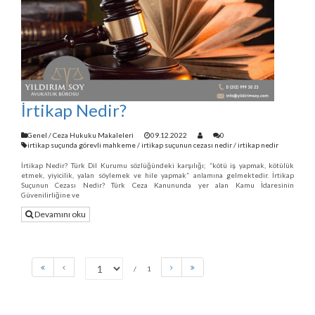
İrtikap Nedir?
Genel
/
Ceza Hukuku Makaleleri
09.12.2022
0
irtikap suçunda görevli mahkeme
/
irtikap suçunun cezası nedir
/
irtikap nedir
İrtikap Nedir? Türk Dil Kurumu sözlüğündeki karşılığı; “kötü iş yapmak, kötülük
etmek, yiyicilik, yalan söylemek ve hile yapmak” anlamına gelmektedir. İrtikap
Suçunun Cezası Nedir? Türk Ceza Kanununda yer alan Kamu İdaresinin
Güvenilirliğine ve
Devamını oku
1