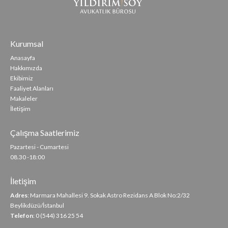
Kurumsal
Anasayfa
Hakkımızda
Ekibimiz
Faaliyet Alanları
Makaleler
İletişim
Çalışma Saatlerimiz
Pazartesi - Cumartesi
08.30 -18:00
İletişim
Adres
: Marmara Mahallesi 9. Sokak Astro Rezidans A Blok No:2/32
Beylikdüzü/İstanbul
Telefon
: 0 (544) 316 25 54