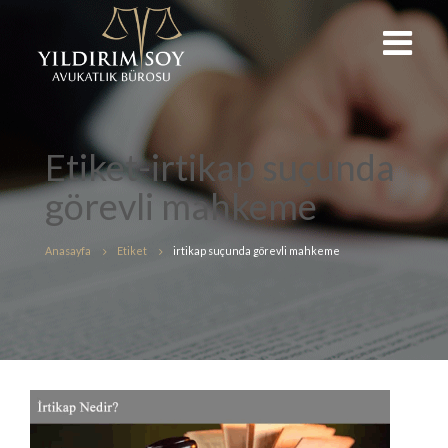
Etiket-irtikap suçunda
görevli mahkeme
Anasayfa
Etiket
irtikap suçunda görevli mahkeme