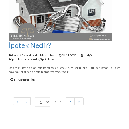
İpotek Nedir?
Genel
/
Ceza Hukuku Makaleleri
08.11.2022
0
ipotek nasıl kaldırılır
/
ipotek nedir
Ofisimiz, ipotek alanında karşılaşılabilecek tüm sorunlarla ilgili danışmanlık, iş ve
dava takibi süreçlerinde hizmet vermektedir.
Devamını oku
1