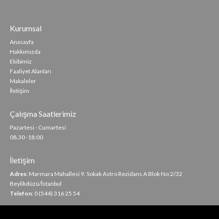
Kurumsal
Anasayfa
Hakkımızda
Ekibimiz
Faaliyet Alanları
Makaleler
İletişim
Çalışma Saatlerimiz
Pazartesi - Cumartesi
08.30 -18:00
İletişim
Adres
: Marmara Mahallesi 9. Sokak Astro Rezidans A Blok No:2/32
Beylikdüzü/İstanbul
Telefon
: 0 (544) 316 25 54