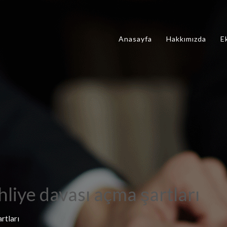
Anasayfa
Hakkımızda
E
hliye davası açma şartları
rtları