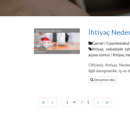
İhtiyaç Neden
Genel
/
Gayrimenkul 
ihtiyaç sebebiyle tah
açma süresi
/
ihtiyaç ne
Ofisimiz, İhtiyaç Nede
ilgili danışmanlık, iş v
Devamını oku
1