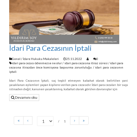
İdari Para Cezasının İptali
Genel
/
İdare Hukuku Makaleleri
25.11.2022
0
idari para cezası ödenmezse ne olur
/
idari para cezasına itiraz süresi
/
idari para
cezasına itirazdan önce komisyona başvurma zorunluluğu
/
idari para cezasının
iptali
İdari Para Cezasının İptali, suç teşkil etmeyen kabahat olarak belirtilen yani
yasaklanan eylemleri yapan kişilere verilen para cezasıdır. İdari para cezaları bir suça
istinaden değil, kanunen yasaklanmış, kabahat olarak görülen davranışlar için
Devamını oku
1