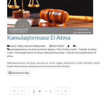
Kamulaştırmasız El Atma
Genel
/
İdare Hukuku Makaleleri
20.07.2022
0
kamulaştırmasız el atma ecrimisil davası
/
fiili el atma nedir
/
hukuki el atma
nedir
/
kamulaştırmasız el atma nedeniyle tazminat
/
hukuki kamulaştırmasız el
atma
Kamulaştırmasız el atma, kanuna ve usule uygun olmaksızın mülk sahibine hiçbir
bedel ödenmeden sahiplenme durumuna denilmektedir.
Devamını oku
1