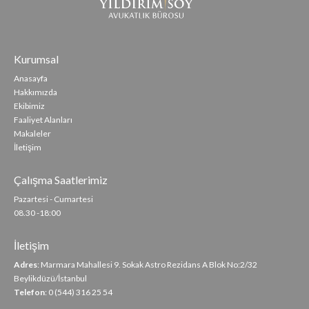
Kurumsal
Anasayfa
Hakkımızda
Ekibimiz
Faaliyet Alanları
Makaleler
İletişim
Çalışma Saatlerimiz
Pazartesi - Cumartesi
08.30 -18:00
İletişim
Adres
: Marmara Mahallesi 9. Sokak Astro Rezidans A Blok No:2/32
Beylikdüzü/İstanbul
Telefon
: 0 (544) 316 25 54