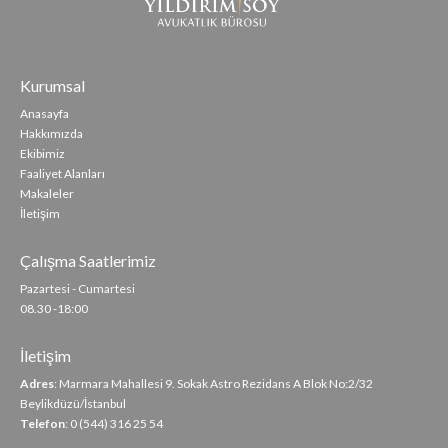
Kurumsal
Anasayfa
Hakkımızda
Ekibimiz
Faaliyet Alanları
Makaleler
İletişim
Çalışma Saatlerimiz
Pazartesi - Cumartesi
08.30 -18:00
İletişim
Adres
: Marmara Mahallesi 9. Sokak Astro Rezidans A Blok No:2/32
Beylikdüzü/İstanbul
Telefon
: 0 (544) 316 25 54