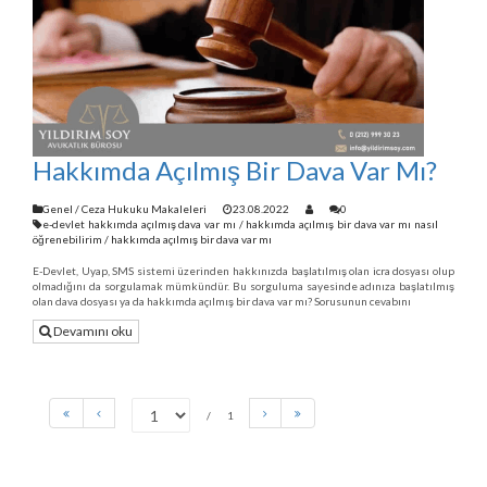
Hakkımda Açılmış Bir Dava Var Mı?
Genel
/
Ceza Hukuku Makaleleri
23.08.2022
0
e-devlet hakkımda açılmış dava var mı
/
hakkımda açılmış bir dava var mı nasıl
öğrenebilirim
/
hakkımda açılmış bir dava var mı
E-Devlet, Uyap, SMS sistemi üzerinden hakkınızda başlatılmış olan icra dosyası olup
olmadığını da sorgulamak mümkündür. Bu sorguluma sayesinde adınıza başlatılmış
olan dava dosyası ya da hakkımda açılmış bir dava var mı? Sorusunun cevabını
Devamını oku
1