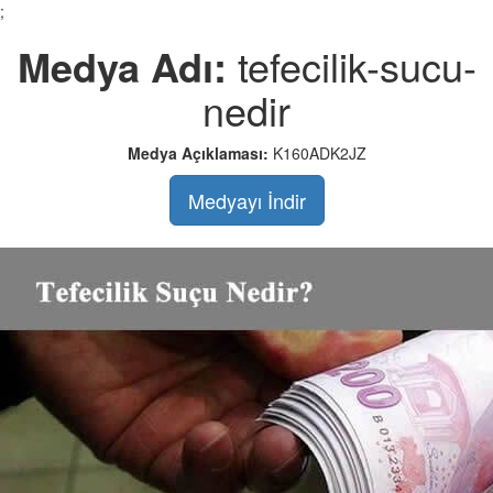
;
Medya Adı:
tefecilik-sucu-
nedir
Medya Açıklaması:
K160ADK2JZ
Medyayı İndir