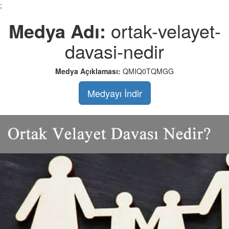
;
Medya Adı:
ortak-velayet-
davasi-nedir
Medya Açıklaması:
QMIQ0TQMGG
Medyayı İndir