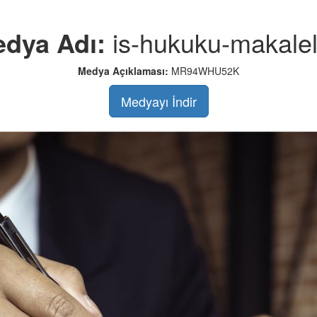
dya Adı:
is-hukuku-makalel
Medya Açıklaması:
MR94WHU52K
Medyayı İndir