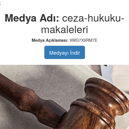
;
Medya Adı:
ceza-hukuku-
makaleleri
Medya Açıklaması:
9WG7X9RM7E
Medyayı İndir